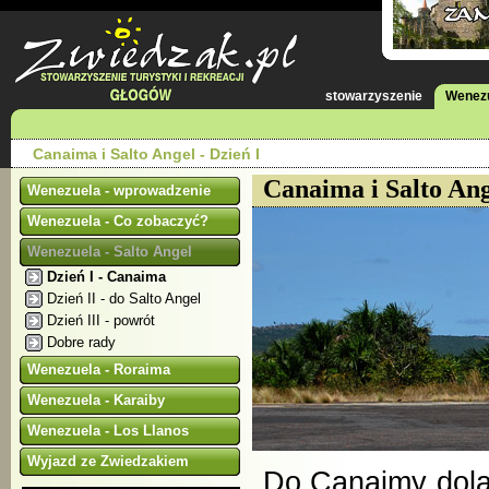
stowarzyszenie
Wenez
Canaima i Salto Angel - Dzień I
Canaima i Salto Ange
Wenezuela - wprowadzenie
Wenezuela - Co zobaczyć?
Wenezuela - Salto Angel
Dzień I - Canaima
Dzień II - do Salto Angel
Dzień III - powrót
Dobre rady
Wenezuela - Roraima
Wenezuela - Karaiby
Wenezuela - Los Llanos
Wyjazd ze Zwiedzakiem
Do Canaimy dola