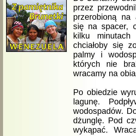
przez przewodni
przerobioną na
się na spacer,
kilku minutac
chciałoby się z
palmy i wodosp
których nie br
wracamy na obia
Po obiedzie wyr
lagunę. Podpł
wodospadów. Do 
dżunglę. Pod c
wykąpać. Wrac